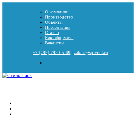
О компании
Производство
Объекты
Презентация
Статьи
Как оформить
Вакансии
+7 (495) 792-05-69
|
zakaz@sp-vent.ru