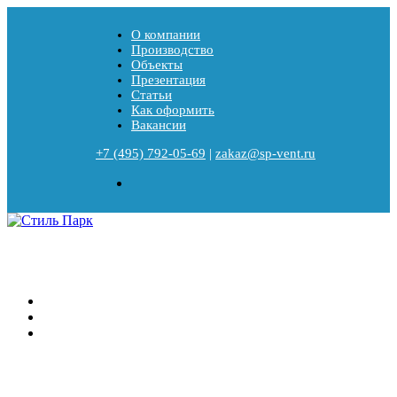
О компании
Производство
Объекты
Презентация
Статьи
Как оформить
Вакансии
+7 (495) 792-05-69
|
zakaz@sp-vent.ru