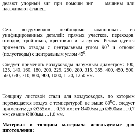
делают упорный зиг при помощи зиг — машины или
насаживают фланец.
Сеть воздуховодов необходимо компоновать из
унифицированных деталей: прямых участков, переходов,
отводов, тройников, крестовин и заглушек. Рекомендуется
0
применять отводы с центральным углом 90
и отводы
0
(полуотводы) с центральным углом 45
.
Следует применять воздуховоды наружным диаметром: 100,
125, 140, 160, 180, 200, 225, 250, 280, 315, 355, 400, 450, 500,
560, 630, 710, 800, 900, 1000, 1120, 1250 мм.
Толщину листовой стали для воздуховодов, по которым
0
перемещается воздух с температурой не выше 80
С, следует
применять: до Ø355мм….0,55 мм; от Ø400мм до Ø800мм….0,7
мм; свыше Ø800мм….1,0 мм.
Материал и толщина материала используемые для
изготовления: