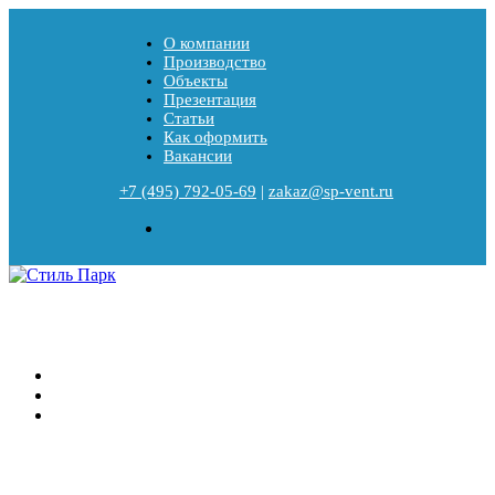
О компании
Производство
Объекты
Презентация
Статьи
Как оформить
Вакансии
+7 (495) 792-05-69
|
zakaz@sp-vent.ru