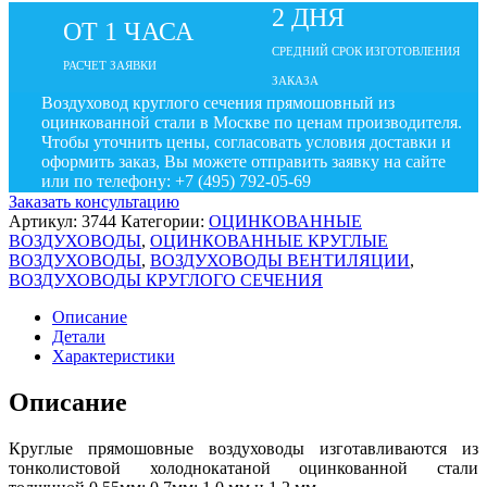
2 ДНЯ
ОТ 1 ЧАСА
СРЕДНИЙ СРОК ИЗГОТОВЛЕНИЯ
РАСЧЕТ ЗАЯВКИ
ЗАКАЗА
Воздуховод круглого сечения прямошовный из
оцинкованной стали в Москве по ценам производителя.
Чтобы уточнить цены, согласовать условия доставки и
оформить заказ, Вы можете отправить заявку на сайте
или по телефону: +7 (495) 792-05-69
Заказать консультацию
Артикул:
3744
Категории:
ОЦИНКОВАННЫЕ
ВОЗДУХОВОДЫ
,
ОЦИНКОВАННЫЕ КРУГЛЫЕ
ВОЗДУХОВОДЫ
,
ВОЗДУХОВОДЫ ВЕНТИЛЯЦИИ
,
ВОЗДУХОВОДЫ КРУГЛОГО СЕЧЕНИЯ
Описание
Детали
Характеристики
Описание
Круглые прямошовные воздуховоды изготавливаются из
тонколистовой холоднокатаной оцинкованной стали