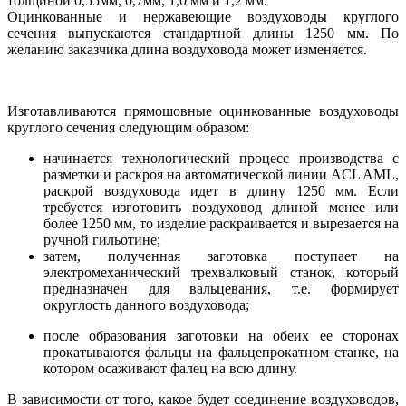
толщиной 0,55мм; 0,7мм; 1,0 мм и 1,2 мм.
Оцинкованные и нержавеющие воздуховоды круглого
сечения выпускаются стандартной длины 1250 мм. По
желанию заказчика длина воздуховода может изменяется.
Изготавливаются прямошовные оцинкованные воздуховоды
круглого сечения следующим образом:
начинается технологический процесс производства с
разметки и раскроя на автоматической линии ACL AML,
раскрой воздуховода идет в длину 1250 мм. Если
требуется изготовить воздуховод длиной менее или
более 1250 мм, то изделие раскраивается и вырезается на
ручной гильотине;
затем, полученная заготовка поступает на
электромеханический трехвалковый станок, который
предназначен для вальцевания, т.е. формирует
округлость данного воздуховода;
после образования заготовки на обеих ее сторонах
прокатываются фальцы на фальцепрокатном станке, на
котором осаживают фалец на всю длину.
В зависимости от того, какое будет соединение воздуховодов,