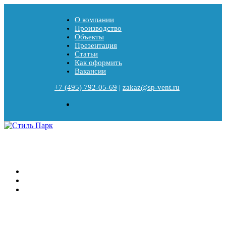
О компании
Производство
Объекты
Презентация
Статьи
Как оформить
Вакансии
+7 (495) 792-05-69
|
zakaz@sp-vent.ru