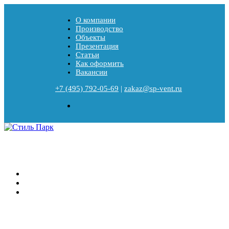
О компании
Производство
Объекты
Презентация
Статьи
Как оформить
Вакансии
+7 (495) 792-05-69
|
zakaz@sp-vent.ru