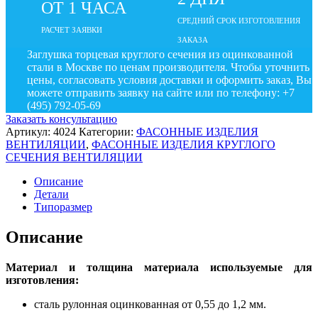
ОТ 1 ЧАСА
СРЕДНИЙ СРОК ИЗГОТОВЛЕНИЯ
РАСЧЕТ ЗАЯВКИ
ЗАКАЗА
Заглушка торцевая круглого сечения из оцинкованной
стали в Москве по ценам производителя. Чтобы уточнить
цены, согласовать условия доставки и оформить заказ, Вы
можете отправить заявку на сайте или по телефону: +7
(495) 792-05-69
Заказать консультацию
Артикул:
4024
Категории:
ФАСОННЫЕ ИЗДЕЛИЯ
ВЕНТИЛЯЦИИ
,
ФАСОННЫЕ ИЗДЕЛИЯ КРУГЛОГО
СЕЧЕНИЯ ВЕНТИЛЯЦИИ
Описание
Детали
Типоразмер
Описание
Материал и толщина материала используемые для
изготовления:
сталь рулонная оцинкованная от 0,55 до 1,2 мм.