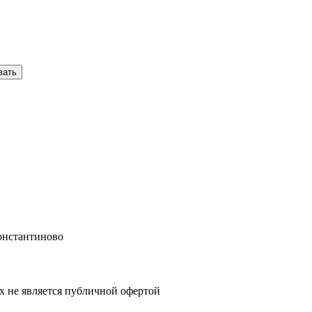
вать
онстантиново
х не является публичной офертой