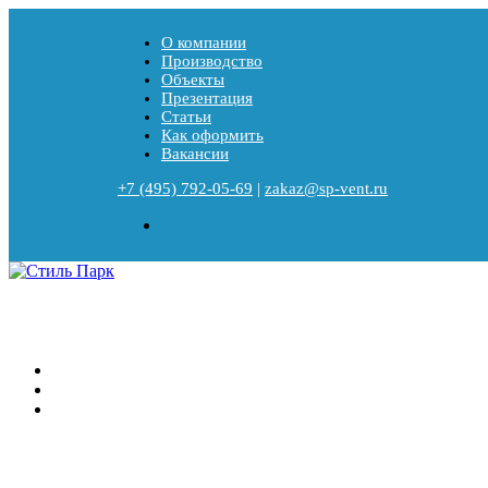
О компании
Производство
Объекты
Презентация
Статьи
Как оформить
Вакансии
+7 (495) 792-05-69
|
zakaz@sp-vent.ru