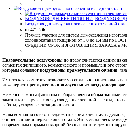
ВОЗДУХОВОДЫ ВЕНТИЛЯЦИИ
,
ВОЗДУХОВОД
Воздуховод прямоугольного сечения из черной стал
от
471.50
₽
Прямые участки для систем дымоудаления изготавли
холоднокатаная толщиной от 1,0 до 1,4 мм по ГОС
СРЕДНИЙ СРОК ИЗГОТОВЛЕНИЯ ЗАКАЗА в Москве
Прямоугольные воздуховоды
по праву считаются одним из с
сегментах жилищного, коммерческого и промышленного строи
которым обладают
воздуховоды прямоугольного сечения
, яв
Их плоская геометрия позволяет максимально рационально исп
инженерное преимущество
прямоугольных воздуховодов
дает
Не менее важным фактором выбора является общая экономическ
заменить два круглых воздуховода аналогичной высоты, что 
работы, ускоряя реализацию проекта.
Наша компания готова предложить своим клиентам надежные,
оцинкованной и нержавеющей стали. Эти металлические
возд
современным нормам пожарной безопасности и демонстрируют 