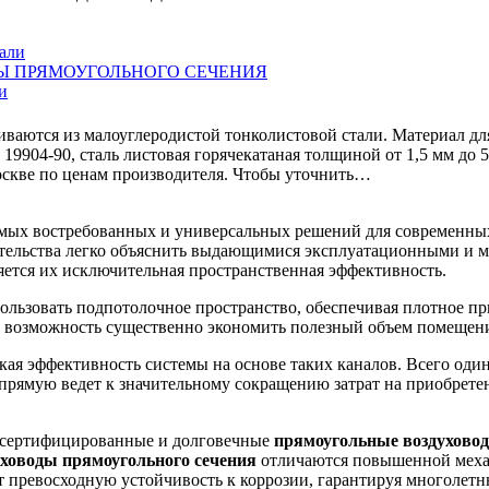
Ы ПРЯМОУГОЛЬНОГО СЕЧЕНИЯ
и
ваются из малоуглеродистой тонколистовой стали. Материал для
Т 19904-90, сталь листовая горячекатаная толщиной от 1,5 мм
 по ценам производителя. Чтобы уточнить…
амых востребованных и универсальных решений для современных
тельства легко объяснить выдающимися эксплуатационными и 
ляется их исключительная пространственная эффективность.
ользовать подпотолочное пространство, обеспечивая плотное п
 возможность существенно экономить полезный объем помещен
ая эффективность системы на основе таких каналов. Всего оди
напрямую ведет к значительному сокращению затрат на приобре
 сертифицированные и долговечные
прямоугольные воздухово
уховоды прямоугольного сечения
отличаются повышенной механ
превосходную устойчивость к коррозии, гарантируя многолетню