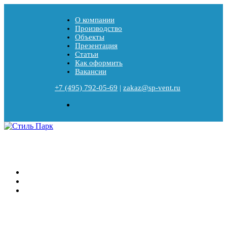
О компании
Производство
Объекты
Презентация
Статьи
Как оформить
Вакансии
+7 (495) 792-05-69
|
zakaz@sp-vent.ru