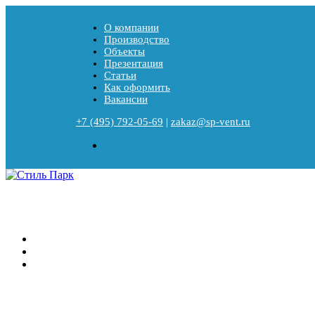
О компании
Производство
Объекты
Презентация
Статьи
Как оформить
Вакансии
+7 (495) 792-05-69
|
zakaz@sp-vent.ru