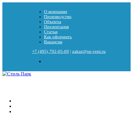
О компании
Производство
Объекты
Презентация
Статьи
Как оформить
Вакансии
+7 (495) 792-05-69
|
zakaz@sp-vent.ru