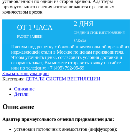
установленной по одной из сторон врезкой. Адаптеры
прямоугольного сечения изготавливаются с различным
количеством врезок.
2 ДНЯ
ОТ 1 ЧАСА
СРЕДНИЙ СРОК ИЗГОТОВЛЕНИЯ
РАСЧЕТ ЗАЯВКИ
ЗАКАЗА
Пленум под решетку с боковой прямоугольной врезкой из
нержавеющей стали в Москве по ценам производителя.
Чтобы уточнить цены, согласовать условия доставки и
оформить заказ, Вы можете отправить заявку на сайте
или по телефону: +7 (495) 792-05-69
Заказать консультацию
Категория:
ДЕТАЛИ СИСТЕМ ВЕНТИЛЯЦИИ
Описание
Детали
Описание
Адаптер прямоугольного сечения предназначен для:
установки потолочных анемостатов (диффузоров);