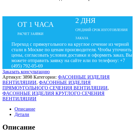
2 ДНЯ
ОТ 1 ЧАСА
СРЕДНИЙ СРОК ИЗГОТОВЛЕНИЯ
РАСЧЕТ ЗАЯВКИ
ЗАКАЗА
Переход с прямоугольного на круглое сечение из черной
стали в Москве по ценам производителя. Чтобы уточнить
цены, согласовать условия доставки и оформить заказ, Вы
можете отправить заявку на сайте или по телефону: +7
(495) 792-05-69
Заказать консультацию
Артикул:
3898
Категории:
ФАСОННЫЕ ИЗДЕЛИЯ
ВЕНТИЛЯЦИИ
,
ФАСОННЫЕ ИЗДЕЛИЯ
ПРЯМОУГОЛЬНОГО СЕЧЕНИЯ ВЕНТИЛЯЦИИ
,
ФАСОННЫЕ ИЗДЕЛИЯ КРУГЛОГО СЕЧЕНИЯ
ВЕНТИЛЯЦИИ
Описание
Детали
Описание