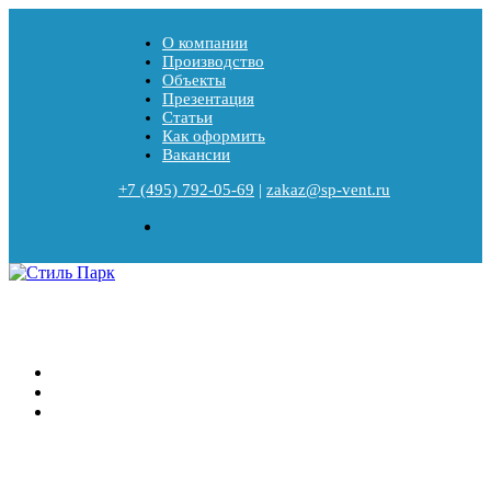
О компании
Производство
Объекты
Презентация
Статьи
Как оформить
Вакансии
+7 (495) 792-05-69
|
zakaz@sp-vent.ru