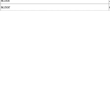
м.пог
м.пог