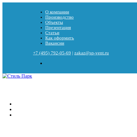
О компании
Производство
Объекты
Презентация
Статьи
Как оформить
Вакансии
+7 (495) 792-05-69
|
zakaz@sp-vent.ru