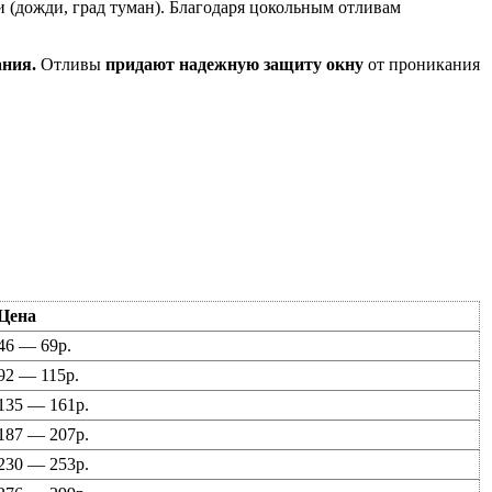
 (дожди, град туман). Благодаря цокольным отливам
ания.
Отливы
придают надежную защиту окну
от проникания
Цена
46 — 69р.
92 — 115р.
135 — 161р.
187 — 207р.
230 — 253р.