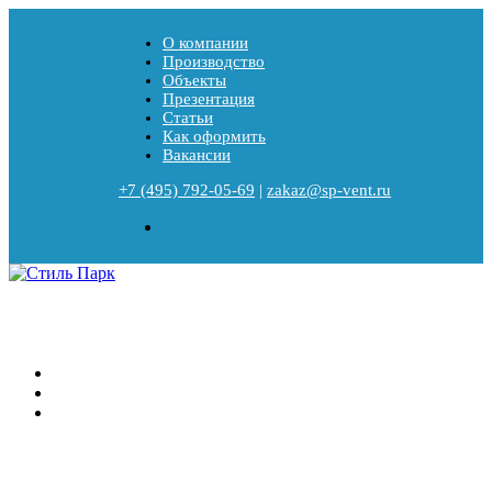
О компании
Производство
Объекты
Презентация
Статьи
Как оформить
Вакансии
+7 (495) 792-05-69
|
zakaz@sp-vent.ru