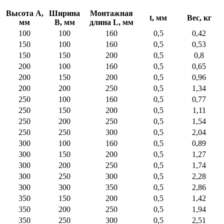
Высота А,
Ширина
Монтажная
t, мм
Вес, кг
мм
В, мм
длина L, мм
100
100
160
0,5
0,42
150
100
160
0,5
0,53
150
150
200
0,5
0,8
200
100
160
0,5
0,65
200
150
200
0,5
0,96
200
200
250
0,5
1,34
250
100
160
0,5
0,77
250
150
200
0,5
1,11
250
200
250
0,5
1,54
250
250
300
0,5
2,04
300
100
160
0,5
0,89
300
150
200
0,5
1,27
300
200
250
0,5
1,74
300
250
300
0,5
2,28
300
300
350
0,5
2,86
350
150
200
0,5
1,42
350
200
250
0,5
1,94
350
250
300
0,5
2,51