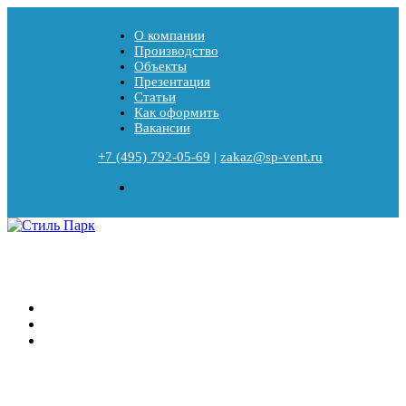
О компании
Производство
Объекты
Презентация
Статьи
Как оформить
Вакансии
+7 (495) 792-05-69
|
zakaz@sp-vent.ru