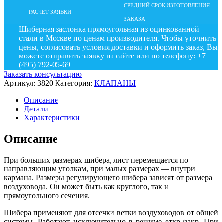
СРЕДНИЙ СРОК ИЗГОТОВЛЕНИЯ
РАСЧЕТ ЗАЯВКИ
ЗАКАЗА
Шиберная заслонка прямоугольная из оцинкованной
стали в Москве по ценам производителя. Чтобы уточнить
цены, согласовать условия доставки и оформить заказ, Вы
можете отправить заявку на сайте или по телефону: +7
(495) 792-05-69
Заказать консультацию
Артикул:
3820
Категория:
КЛАПАНЫ
Описание
Детали
Характеристики
Описание
При больших размерах шибера, лист перемещается по
направляющим уголкам, при малых размерах — внутри
кармана. Размеры регулирующего шибера зависят от размера
воздуховода. Он может быть как круглого, так и
прямоугольного сечения.
Шибера применяют для отсечки ветки воздуховодов от общей
системы. Работают исключительно в режиме откр./закр. При