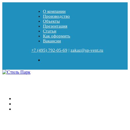
О компании
Производство
Объекты
Презентация
Статьи
Как оформить
Вакансии
+7 (495) 792-05-69
|
zakaz@sp-vent.ru