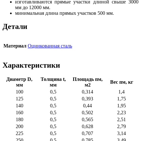
изготавливаются прямые участки длиной свыше 3000
мм до 12000 мм.
минимальная длина прямых участков 500 мм.
Детали
Материал
Оцинкованная сталь
Характеристики
Диаметр D,
Толщина t,
Площадь пм,
Вес пм, кг
мм
мм
м2
100
0,5
0,314
1,4
125
0,5
0,393
1,75
140
0,5
0,44
1,95
160
0,5
0,502
2,23
180
0,5
0,565
2,51
200
0,5
0,628
2,79
225
0,5
0,707
3,14
250
0,5
0,785
3,49