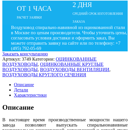
2 ДНЯ
ОТ 1 ЧАСА
СРЕДНИЙ СРОК ИЗГОТОВЛЕНИЯ
РАСЧЕТ ЗАЯВКИ
ЗАКАЗА
Воздуховод спирально-навивной из оцинкованной стали
в Москве по ценам производителя. Чтобы уточнить цены,
согласовать условия доставки и оформить заказ, Вы
можете отправить заявку на сайте или по телефону: +7
(495) 792-05-69
Заказать консультацию
Артикул:
3749
Категории:
ОЦИНКОВАННЫЕ
ВОЗДУХОВОДЫ
,
ОЦИНКОВАННЫЕ КРУГЛЫЕ
ВОЗДУХОВОДЫ
,
ВОЗДУХОВОДЫ ВЕНТИЛЯЦИИ
,
ВОЗДУХОВОДЫ КРУГЛОГО СЕЧЕНИЯ
Описание
Детали
Характеристики
Описание
В настоящее время производственные мощности нашего
завода позволяют выпускать спиральнонавивные