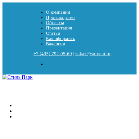
О компании
Производство
Объекты
Презентация
Статьи
Как оформить
Вакансии
+7 (495) 792-05-69
|
zakaz@sp-vent.ru