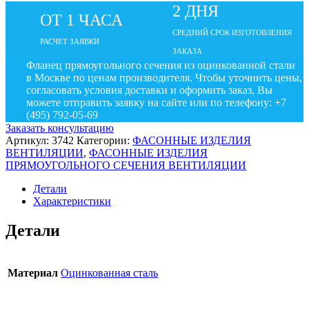
2 ДНЯ
ОТ 1 ЧАСА
СРЕДНИЙ СРОК ИЗГОТОВЛЕНИЯ
РАСЧЕТ ЗАЯВКИ
ЗАКАЗА
Фланец прямоугольного сечения из оцинкованной стали
в Москве по ценам производителя. Чтобы уточнить цены,
согласовать условия доставки и оформить заказ, Вы
можете отправить заявку на сайте или по телефону: +7
(495) 792-05-69
Заказать консультацию
Артикул:
3742
Категории:
ФАСОННЫЕ ИЗДЕЛИЯ
ВЕНТИЛЯЦИИ
,
ФАСОННЫЕ ИЗДЕЛИЯ
ПРЯМОУГОЛЬНОГО СЕЧЕНИЯ ВЕНТИЛЯЦИИ
Детали
Характеристики
Детали
Материал
Оцинкованная сталь