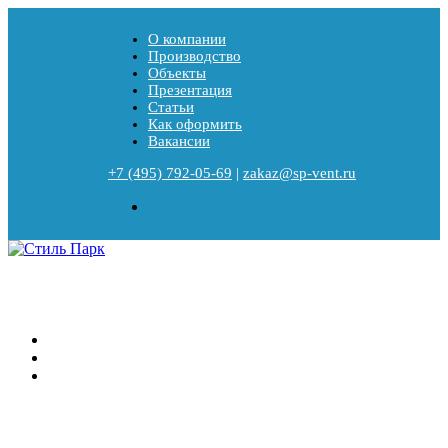
О компании
Производство
Объекты
Презентация
Статьи
Как оформить
Вакансии
+7 (495) 792-05-69
|
zakaz@sp-vent.ru