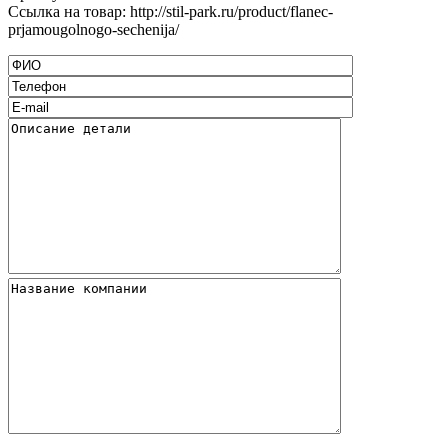
Ссылка на товар: http://stil-park.ru/product/flanec-
prjamougolnogo-sechenija/